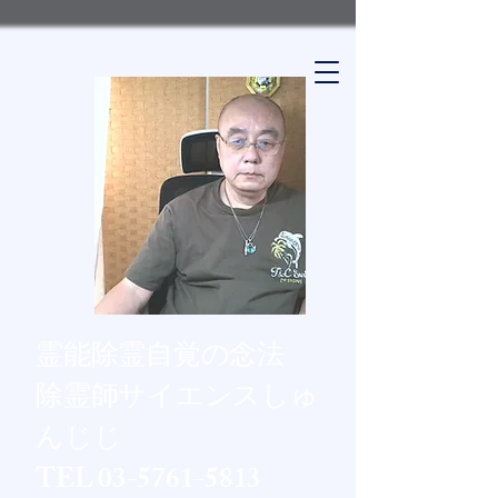
​​霊能除霊自覚の念法
除霊師サイエンスしゅ
んじじ
TEL
03-5761-5813