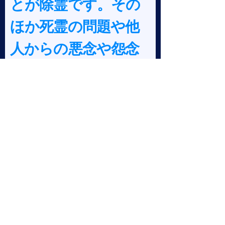
とが除霊です。その
ほか死霊の問題や他
人からの悪念や怨念
なども霊的な問題で
す。
・カルマ浄化とは人
格霊に支配された感
情や本能、性格など
を整えていくことで
す。これにより人生