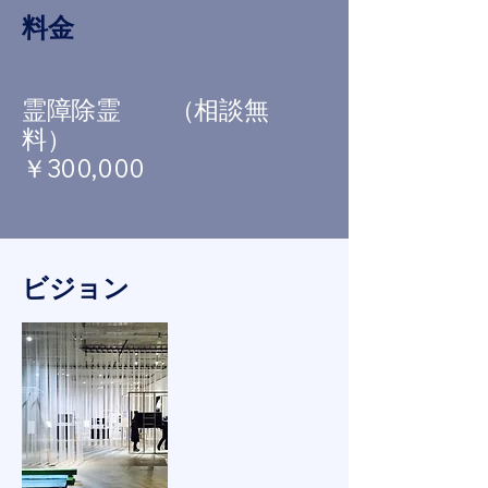
​料金
霊障除霊 （相談無
料）
￥300,000
ビジョン