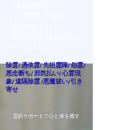
（相談無料）
​​2４時間年中無休
電話相談受付
YOUTUBE=除霊師サイエ
ンスしゅんじじ
除霊/ 憑依霊/ 先祖霊障/ 怨霊/
悪念断ち/ 邪気払い/ 心霊現
象/ 遠隔除霊 /悪魔祓い/引き
寄せ
霊的サポートで心と体を癒す