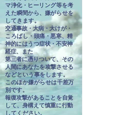
マ浄化・ヒーリング等を考
えた瞬間から、嫌がらせを
してきます。
​交通事故・大病・大けが・
ころばし・頭痛・悪寒、精
神的にはうつ症状・不安神
経症、また
第三者に憑りついて、その
人間にあなたを攻撃させる
などという事をします。
このほか嫌がらせは千差万
別です。
報復攻撃があることを自覚
して、身構えて慎重に行動
してください。